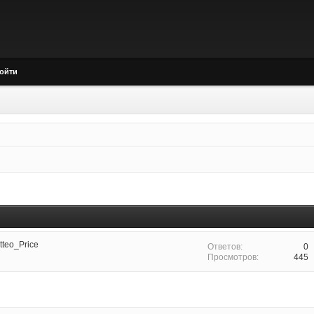
ойти
tteo_Price
0
445