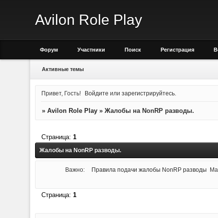
Avilon Role Play
Форум
Участники
Поиск
Регистрация
В
Активные темы
Привет, Гость!
Войдите
или
зарегистрируйтесь
.
»
Avilon Role Play
»
Жалобы на NonRP разводы.
Страница:
1
Жалобы на NonRP разводы.
Важно:
Правила подачи жалобы NonRP разводы
Ma
Страница:
1