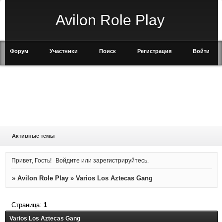
Avilon Role Play
Форум
Участники
Поиск
Регистрация
Войти
Активные темы
Привет, Гость!
Войдите
или
зарегистрируйтесь
.
»
Avilon Role Play
»
Varios Los Aztecas Gang
Страница:
1
Varios Los Aztecas Gang