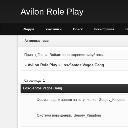
Avilon Role Play
Форум
Участники
Поиск
Регистрация
В
Активные темы
Привет, Гость!
Войдите
или
зарегистрируйтесь
.
»
Avilon Role Play
»
Los-Santos Vagos Gang
Страница:
1
Los-Santos Vagos Gang
Форма подачи заявки на вступление.
Sergey_Kingdom
Система повышений.
Sergey_Kingdom