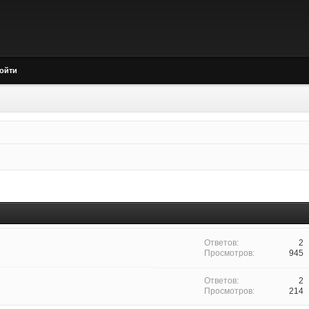
ойти
2
945
2
214