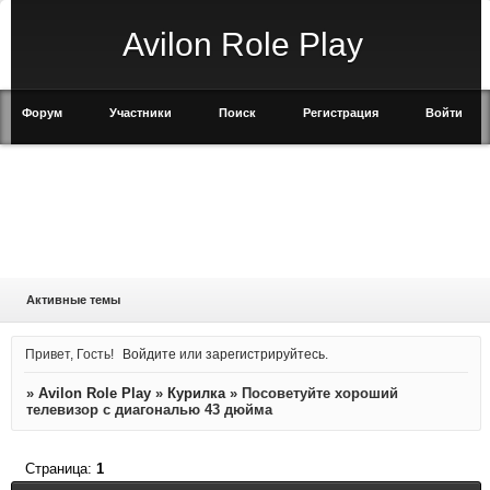
Avilon Role Play
Форум
Участники
Поиск
Регистрация
Войти
Активные темы
Привет, Гость!
Войдите
или
зарегистрируйтесь
.
»
Avilon Role Play
»
Курилка
»
Посоветуйте хороший
телевизор с диагональю 43 дюйма
Страница:
1