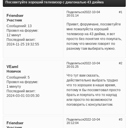
Посоветуйте хороший телевизор с диагональю 43 дюйма
Поделиться
2022-10-04
1
Friendser
20:01:14
Участник
Привет, форумчане, посоветуйте
Сообщений:
13
мне пожалуйста хороший
Провел на форуме:
телевизор на 43 дюйма, я вот
12 минут
просто без понятия что покупать,
Последний визит:
потому что многие говорят по
2024-11-25 19:32:55
разному там выбирать нужно.
Поделиться
2022-10-04
2
VEaml
20:01:25
Новичок
Что тут вам сказать,
Сообщений:
5
действительно выбрать трудно
Провел на форуме:
что то хорошее в наше время,
1 минуту
потому я бы посоветовал просто
Последний визит:
брать и покупать что то наугад
2024-03-01 03:05:30
или просто по возможности
поговорить с консультантом.
Поделиться
2022-10-04
3
Friendser
20:12:04
Участник