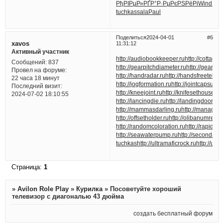
РђРІРµР»
РҐР°Р·Рµ
РєРЅРёРі
Wind
Р’
tuchkas
sala
Paul
Поделиться
2024-04-01
6
xavos
11:31:12
Активный участник
http://audiobookkeeper.ru
http://cottagen
Сообщений:
837
http://gearpitchdiameter.ru
http://geartre
Провел на форуме:
http://handradar.ru
http://handsfreetelep
22 часа 18 минут
http://jogformation.ru
http://jointcapsule.
Последний визит:
http://kneejoint.ru
http://knifesethouse.ru
2024-07-02 18:10:55
http://lancingdie.ru
http://landingdoor.ru
h
http://mammasdarling.ru
http://manageria
http://offsetholder.ru
http://olibanumresin
http://randomcoloration.ru
http://rapidgr
http://seawaterpump.ru
http://secondary
tuchkas
http://ultramaficrock.ru
http://ultr
Страница:
1
»
Avilon Role Play
»
Курилка
»
Посоветуйте хороший
телевизор с диагональю 43 дюйма
создать бесплатный форум