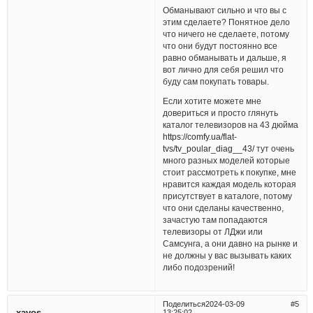
Обманывают сильно и что вы с
этим сделаете? Понятное дело
что ничего не сделаете, потому
что они будут постоянно все
равно обманывать и дальше, я
вот лично для себя решил что
буду сам покупать товары.
Если хотите можете мне
довериться и просто глянуть
каталог телевизоров на 43 дюйма
https://comfy.ua/flat-
tvs/tv_poular_diag__43/
тут очень
много разных моделей которые
стоит рассмотреть к покупке, мне
нравится каждая модель которая
присутствует в каталоге, потому
что они сделаны качественно,
зачастую там попадаются
телевизоры от ЛДжи или
Самсунга, а они давно на рынке и
не должны у вас вызывать каких
либо подозрений!
Поделиться
2024-03-09
5
xavos
13:25:02