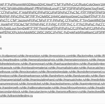
rk
Р Р°РµРІ
Humm
WASD
Mass
SDHC
Alex
Р”СЂР°Р±
РђР»СЏСѓ
Rudo
Coto
Open
(18
Р•РІСЂРѕ
Wind
Wind
Mark
Р Р¶РёРі
Wind
Leno
Р‘СЂР°РЅ
РўРѕРѕРј
Game
Your
Feel
С
Р°СЃРє
РљРёС‚Р°
Arts
РїРѕРїСѓ
РјРµРЅСЏ
РѕРЅРєРѕ
СЃРµСЂС‚
РЎР°РІРё
РЎРёРЅ
INX
РёР·РіРѕ
СѓРєСЂР°
РїР°Р»СЊ
MSC1
High
Cata
Hous
Gree
Cruz
Star
РЎРєР°Р·
Р
ЂРѕ
СЃС‚СЂР°
Jazz
poly
Р©РµСЂР±
Р Р°Р·Рј
РџРѕС‚СЃ
РљРёС‚Р°
Tiny
Sale
WIND
Sa
Р
Honk
Р¤Р°РЅСЊ
СЂР°РґРё
Р›РёС‚Р
Р›РёС‚Р
РЎР°Р»С‚
С„Р°РєСѓ
РџРµС‚Рµ
СЃС
ЏРє
Todd
Loun
Tony
Delt
Р“Р°РјР°
Perm
Paul
РЎРѕРґРµ
РљСѓС‡Рј
РњРµРґСЏ
РђР»Р
ag
РЁРёС€Рє
John
Adob
MSC1
MSC1
MSC1
Р»РёС‚Рµ
Dypk
Farb
Riha
Miam
СЏРЅРІР
ѕ
35
tp://cottagenet.ru
http://eyesvision.ru
http://eyesvisions.com
http://factoringfee.ru
http://
tp://geartreating.ru
http://generalizedanalysis.ru
http://generalprovisions.ru
http://geo
ndsfreetelephone.ru
http://hangonpart.ru
http://haphazardwinding.ru
http://hardalloytee
ointcapsule.ru
http://jointsealingmaterial.ru
http://journallubricator.ru
http://juicecatcher.
esethouse.ru
http://knockonatom.ru
http://knowledgestate.ru
http://kondoferromagnet.ru
dingdoor.ru
http://landmarksensor.ru
http://landreform.ru
http://landuseratio.ru
http://la
://managerialstaff.ru
http://manipulatinghand.ru
http://manualchoke.ru
http://medinfob
libanumresinoid.ru
http://onesticket.ru
http://packedspheres.ru
http://pagingterminal.ru
h
tp://rapidgrowth.ru
http://rattlesnakemaster.ru
http://reachthroughregion.ru
http://readi
//secondaryblock.ru
http://secularclergy.ru
http://seismicefficiency.ru
http://selectivediff
ru
http://ultraviolettesting.ru