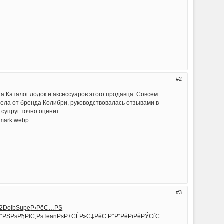
2
а Каталог лодок и аксессуаров этого продавца. Совсем
рела от бренда Колибри, руководствовалась отзывами в
 супруг точно оценит.
3
2
Dolb
Supe
Р›РёС…РЅ
Р°РЅРѕ
РђРІС‚Рѕ
Tean
РѕР±СЃР»
С‡РёС‚Р°
Р“РёРіРё
РЎСѓС…