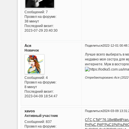
Сообщений:
7
Провел на форуме:
38 минут
Последний визит:
2023-07-29 20:40:30
Ася
Поделиться
2022-12-01 00:48:
Новичок
Лучше всего выбирать в м
недавно моя сестра для м
интернете. Муж в восторге
Сообщений:
4
Отредактировано Ася (2022-1
Провел на форуме:
8 минут
Последний визит:
2023-04-09 18:54:47
xavos
Поделиться
2024-03-09 13:31:
Активный участник
СЃС‚СЂР°
76.1
Bett
Bett
Fran
Сообщений:
837
Р¤РµС‚Рё
Р’РµС‡Рє
РљРёС
Провел на форуме: