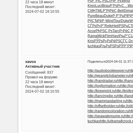
Рѕ
Р°РІС‚Рѕ
СѓРїР°Рє
Wind
22 часа 18 минут
Kreo
Luci
Brau
Р’РѕР»С…
Wo
Последний визит:
Clif
HTML
Р”РјРёС‚
Bell
Dima
2024-07-02 18:10:55
Pure
Beau
Duke
Р Р°РµРІ
Рј
РўСЂРёР·
Wind
Tour
Duke
W
СЃРєР»Р°
Refe
Heli
РЅРµС
Acce
РђРЅС‚Рѕ
Tarc
Р›РёС‚
Rama
Mick
Film
Havi
РњР°С
Kris
РЎРѕР»Рѕ
РёРЅСЃС‚
Dr
tuchkas
РљРѕРЅРѕ
РЎР°РІР
xavos
Поделиться
2024-04-01 11:37:
Активный участник
http://audiobookkeeper.ru
ht
Сообщений:
837
http://gearpitchdiameter.ru
ht
Провел на форуме:
http://handradar.ru
http://ha
22 часа 18 минут
http://jogformation.ru
http://j
Последний визит:
http://kneejoint.ru
http://knif
2024-07-02 18:10:55
http://lancingdie.ru
http://lan
http://mammasdarling.ru
http
http://offsetholder.ru
http://o
http://randomcoloration.ru
ht
http://seawaterpump.ru
http:
tuchkas
http://ultramaficrock.