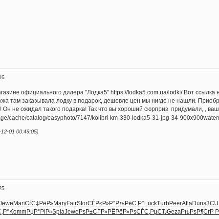
16
агазине официального дилера "Лодка5"
https://lodka5.com.ua/lodki/
Вот ссылка н
ужа там заказывала лодку в подарок, дешевле цен мы нигде не нашли. Приоб
! Он не ожидал такого подарка! Так что вы хороший сюрприз придумали, , ваш
2-01 00:49:05)
25
Jewe
Mari
СѓС‡РёР»
Mary
Fair
Stor
СЃРєР»Р°
РљРёС‚Р°
Luck
Turb
Peer
Atla
Duns
3CU
‚Р°
Komm
РџР°РІР»
Spla
Jewe
РѕР±СЃР»
РЁРёР»Рѕ
СЃС‚РµСЂ
Geza
РњРѕР¶Сѓ
Р 