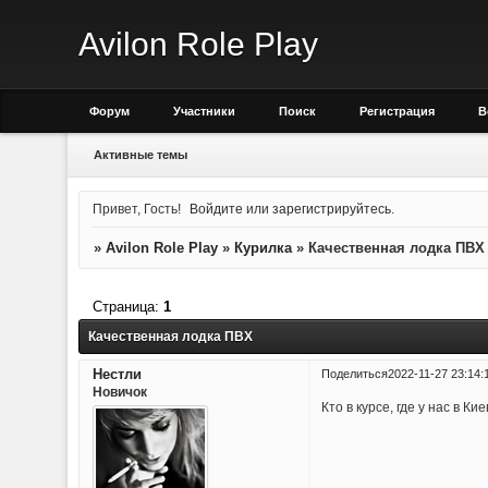
Avilon Role Play
Форум
Участники
Поиск
Регистрация
В
Активные темы
Привет, Гость!
Войдите
или
зарегистрируйтесь
.
»
Avilon Role Play
»
Курилка
»
Качественная лодка ПВХ
Страница:
1
Качественная лодка ПВХ
Нестли
Поделиться
2022-11-27 23:14:
Новичок
Кто в курсе, где у нас в 