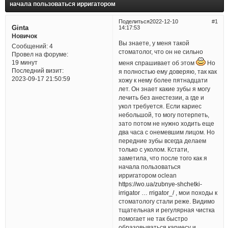
начала пользоваться ирригатором
Поделиться
2022-12-10
1
Ginta
14:17:53
Новичок
Вы знаете, у меня такой
Сообщений:
4
стоматолог, что он не сильно
Провел на форуме:
19 минут
меня спрашивает об этом
Но
Последний визит:
я полностью ему доверяю, так как
2023-09-17 21:50:59
хожу к нему более пятнадцати
лет. Он знает какие зубы я могу
лечить без анестезии, а где и
укол требуется. Если кариес
небольшой, то могу потерпеть,
зато потом не нужно ходить еще
два часа с онемевшим лицом. Но
передние зубы всегда делаем
только с уколом. Кстати,
заметила, что после того как я
начала пользоваться
ирригатором oclean
https://wo.ua/zubnye-shchetki-
irrigator … rrigator_/
, мои походы к
стоматологу стали реже. Видимо
тщательная и регулярная чистка
помогает не так быстро
образовываться кариесу и