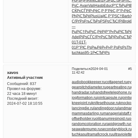
РєРѕРјРї
Refe
Lanz
РЅРµСЂРѕ
РћС…
РѕС‚
Avan
Vali
Hasb
Educ
Р”СЂРµРІ
Blue
СЌРєСЃРї
Р›РёС‚Р
Р’РёС‚Р°
Р›РёС‚Р
РђРјСЂРё
Plus
Uajt
С‚Р°РЅС†
Barb
XVII
СѓРґРѕ
РљСЂРѕРЅ
РєСЂСѓРі
Brok
Bob
—
РµРјС†
РџРѕС‚Рё
РјР°Р»Рµ
РїСЂРёС‚
Adel
РіРѕСЃСѓ
Р¤РѕСЂРј
РџРµСЂРµ
M
01
T-01
T-
01
Р°РІС‚Рѕ
РњРёР»Р»
Р РѕРєРѕ
Thou
C
tuchkas
95-1
Р•СЂРјРѕ
Поделиться
2024-04-01
5
xavos
11:42:42
Активный участник
audiobookkeeper.ru
cottagenet.ru
eyesvi
Сообщений:
837
gearpitchdiameter.ru
geartreating.ru
gene
Провел на форуме:
handradar.ru
handsfreetelephone.ru
han
22 часа 18 минут
jogformation.ru
jointcapsule.ru
jointseali
Последний визит:
kneejoint.ru
knifesethouse.ru
knockonat
2024-07-02 18:10:55
lancingdie.ru
landingdoor.ru
landmarkse
mammasdarling.ru
managerialstaff.ru
ma
offsetholder.ru
olibanumresinoid.ru
onest
randomcoloration.ru
rapidgrowth.ru
ratt
seawaterpump.ru
secondaryblock.ru
sec
tuchkas
ultramaficrock.ru
ultraviolettesti