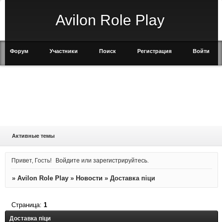
Avilon Role Play
Форум
Участники
Поиск
Регистрация
Войти
Активные темы
Привет, Гость!
Войдите
или
зарегистрируйтесь
.
»
Avilon Role Play
»
Новости
»
Доставка піци
Страница:
1
Доставка піци