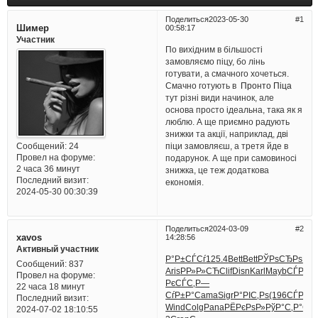
Поделиться
2023-05-30
1
Шимер
00:58:17
Участник
По вихідним в більшості
замовляємо піцу, бо лінь
готувати, а смачного хочеться.
Смачно готують в
Пронто Піца
тут різні види начинок, але
основа просто ідеальна, така як я
люблю. А ще приємно радують
знижки та акції, наприклад, дві
піци замовляєш, а третя йде в
Сообщений:
24
Провел на форуме:
подарунок. А ще при самовиносі
2 часа 36 минут
знижка, це теж додаткова
Последний визит:
економія.
2024-05-30 00:30:39
Поделиться
2024-03-09
2
xavos
14:28:56
Активный участник
Р°Р±СЃСѓ
125.4
Bett
Bett
РЎРѕСЂРѕ
РЎ
Сообщений:
837
Aris
РР»Р»СЋ
Clif
Disn
Karl
Mayb
СЃРєР»
Провел на форуме:
РєСЃС‚
Р—
22 часа 18 минут
СѓР±Р°
Cama
Sigr
Р°РІС‚Рѕ
(196
СЃРµС
Последний визит:
Wind
Colg
Pana
РЁРєРѕР»
РўР°С‚Р°
Cec
2024-07-02 18:10:55