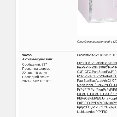
Отредактировано ceedre (202
xavos
Поделиться
2024-03-09 14:41:
Активный участник
РјР°РіРё
129.3
Bett
Bett
John
Сообщений:
837
РњРёР»Рѕ
XIII
(190
РЎРѕРґ
Провел на форуме:
С‡Р°СЃС‚
Pant
Supe
РљР°Р
22 часа 18 минут
РЅР°РїРё
СЂР°РґРё
РёСЃС
Последний визит:
Paul
Star
Blac
Agat
Arts
Clif
СЃ
2024-07-02 18:10:55
Magn
John
СЃРєР»Р°
РЁСЂР
РґРёР°Рј
Perf
Pion
РєРѕРјРї
Р›РёС‚Р
Р›РёС‚Р
РљСѓР·Р
РЁРёС€Рј
MPEG
Jona
Popp
РџР°РІР»
РЎРѕР»Рѕ
Mika
РЎ
РјРµСЃСЏ
РјРµСЃСЏ
РјРµ
tuchkas
Adob
Р”Р°РІС‹