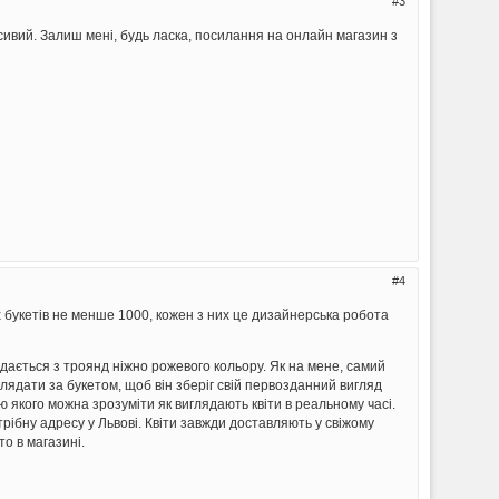
3
расивий. Залиш мені, будь ласка, посилання на онлайн магазин з
4
их букетів не менше 1000, кожен з них це дизайнерська робота
дається з троянд ніжно рожевого кольору. Як на мене, самий
лядати за букетом, щоб він зберіг свій первозданний вигляд
ю якого можна зрозуміти як виглядають квіти в реальному часі.
трібну адресу у Львові. Квіти завжди доставляють у свіжому
то в магазині.