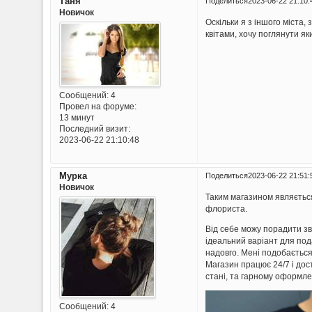
Таня
Поделиться
2023-06-22 21:10:
Новичок
Оскільки я з іншого міста,
квітами, хочу поглянути яки
Сообщений:
4
Провел на форуме:
13 минут
Последний визит:
2023-06-22 21:10:48
Мурка
Поделиться
2023-06-22 21:51:
Новичок
Таким магазином являється
флориста.
Від себе можу порадити зв
ідеальний варіант для под
надовго. Мені подобається 
Магазин працює 24/7 і дос
стані, та гарному оформлен
Сообщений:
4