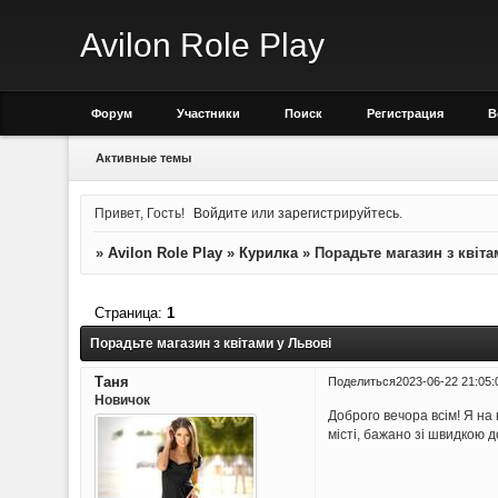
Avilon Role Play
Форум
Участники
Поиск
Регистрация
В
Активные темы
Привет, Гость!
Войдите
или
зарегистрируйтесь
.
»
Avilon Role Play
»
Курилка
»
Порадьте магазин з квіта
Страница:
1
Порадьте магазин з квітами у Львові
Таня
Поделиться
2023-06-22 21:05:
Новичок
Доброго вечора всім! Я на 
місті, бажано зі швидкою 