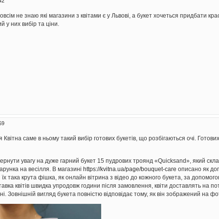
42
 зовсім не знаю які магазини з квітами є у Львові, а букет хочеться придбати к
й у них вибір та ціни.
59
 Квітна саме в ньому такий вибір готових букетів, що розбігаються очі. Готов
ернути увагу на дуже гарний букет 15 пудрових троянд «Quicksand», який скла
арунка на весілля. В магазині
https://kvitna.ua/page/bouquet-care
описано як дог
їх така крута фішка, як онлайн вітрина з відео до кожного букета, за допомого
тавка квітів швидка упродовж години після замовлення, квіти доставлять на по
і. Зовнішній вигляд букета повністю відповідає тому, як він зображений на фо