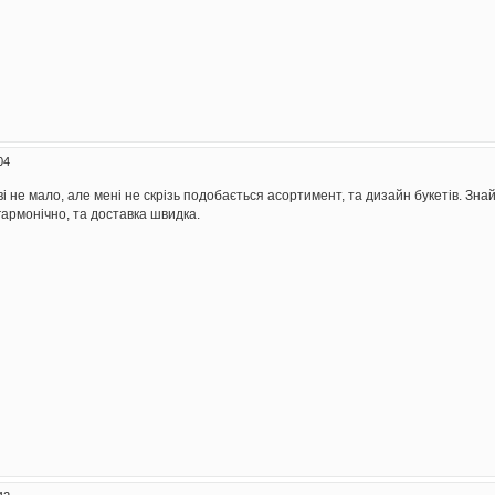
04
ві не мало, але мені не скрізь подобається асортимент, та дизайн букетів. Зн
гармонічно, та доставка швидка.