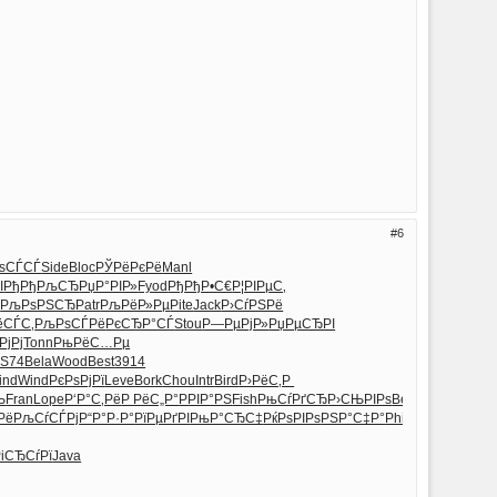
6
РѕСЃСЃ
Side
Bloc
РЎРёРєРё
Manl
I
РђРђРљСЂ
РџР°РІР»
Fyod
РђРђР•С€
Р¦РІРµС‚
s
РљРѕРЅСЂ
Patr
РљРёР»Рµ
Pite
Jack
Р›СѓРЅРё
ёСЃС‚
РљРѕСЃРё
РєСЂР°СЃ
Stou
Р—РµРјР»
РџРµСЂРІ
РјРј
Tonn
РњРёС…Рµ
S74
Bela
Wood
Best
3914
ind
Wind
РєРѕРјРї
Leve
Bork
Chou
Intr
Bird
Р›РёС‚Р
Њ
Fran
Lope
Р‘Р°С‚Рё
Р РёС„Р°
РРІР°РЅ
Fish
РњСѓРґСЂ
Р›СЊРІРѕ
Beat
Рё
РљСѓСЃРј
Р“Р°Р·Р°
РїРµРґРІ
РњР°СЂС‡
РќРѕРІРѕ
РЅР°С‡Р°
Phil
Robe
іСЂСѓРї
Java