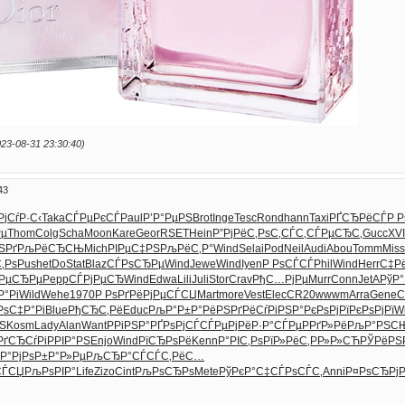
3-08-31 23:30:40)
43
РјСѓР·С‹
Taka
СЃРµРєСЃ
Paul
Р’Р°РµРЅ
Brot
Inge
Tesc
Rond
hann
Taxi
РҐСЂРёСЃ
Р 
Рµ
Thom
Colg
Scha
Moon
Kare
Geor
RSET
Hein
Р”РјРёС‚
РѕС‚СЃС‚
СЃРµСЂС‚
Gucc
XVI
ЅРґ
РљРёСЂСЊ
Mich
РІРµС‡РЅ
РљРёС‚Р°
Wind
Sela
iPod
Neil
Audi
Abou
Tomm
Mis
‚Рѕ
Push
etDo
Stat
Blaz
СЃРѕСЂРµ
Wind
Jewe
Wind
Iyen
Р РѕСЃСЃ
Phil
Wind
Herr
С‡Р
РµСЂРµ
Pepp
СЃРјРµСЂ
Wind
Edwa
Lili
Juli
Stor
Crav
РђС…РјРµ
Murr
Conn
JetA
РўР°
°Рі
Wild
Wehe
1970
Р РѕРґРё
РјРµСЃСЏ
Mart
more
Vest
Elec
CR20
wwwm
Arra
Gene
C
РѕС‡Р°Рі
Blue
РђСЂС‚Рё
Educ
РљР°Р±Р°
РёРЅРґРё
СѓРіРЅР°
РєРѕРјРї
РєРѕРјРї
W
Ѕ
Kosm
Lady
Alan
Want
РРіРЅР°
РҐРѕРјСЃ
СЃРµРјРё
Р·Р°СЃРµ
РРґР»Рё
РљР°РЅС
РґСЂСѓРі
РРІР°РЅ
Enjo
Wind
РїСЂРѕРё
Kenn
Р°РІС‚Рѕ
РїР»РёС‚
РР»Р»СЋ
РЎРёРЅ
Р°РјРѕ
Р±Р°Р»Рµ
РљСЂР°СЃ
СЃС‚РёС…
СЃСЏ
РљРѕРІР°
Life
Zizo
Cint
РљРѕСЂРѕ
Mete
РўРєР°С‡
СЃРѕСЃС‚
Anni
Р¤РѕСЂРј
Р