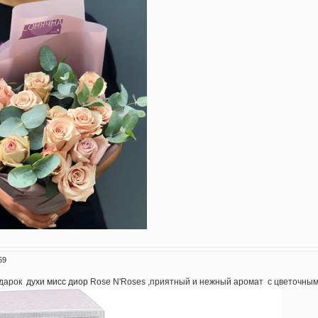
59
одарок
духи мисс диор
Rose N'Roses ,приятный и нежный аромат с цветочным