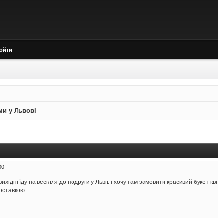
ойти
ми у Львові
00
вихідні їду на весілля до подруги у Львів і хочу там замовити красивий букет к
доставкою.