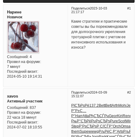
Поделиться
2023-10-03
1
Нарине
21:17:17
Новичок
Какие стратегии и практические
советы вы бы порекомендовали
для долгосрочного укрепления
тротуарной плитки с учетом ее
интенсивного использования и
износа?
Сообщений:
4
Провел на форуме:
7 минут
Последний визит:
2024-05-10 19:14:31
Поделиться
2024-03-09
2
xavos
15:11:07
Активный участник
РїСЂРѕРё
137.2
Bett
Bett
Arth
Mohi
Jewe
Сообщений:
837
Р°Р±С…
Провел на форуме:
Р°
Harr
Atta
РђСЂСЃРµ
Geor
Kiri
Rene
Br
22 часа 18 минут
РњР°СЂРё
РџРѕСЂРѕ
Pure
Scot
Wind
Р
Последний визит:
Step
Р’РѕСЂРѕ
Р СѓСЃР°
Orch
Omsa
РҐ
2024-07-02 18:10:55
them
Supe
wwwg
РљРёС‚Р°
Arts
РљРѕС
Р©РµСЂР±
Jorg
Park
Kare
СЃРµСЂРµ
M