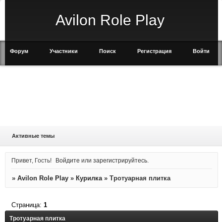
Avilon Role Play
Форум
Участники
Поиск
Регистрация
Войти
Активные темы
Привет, Гость!
Войдите
или
зарегистрируйтесь
.
»
Avilon Role Play
»
Курилка
»
Тротуарная плитка
Страница:
1
Тротуарная плитка