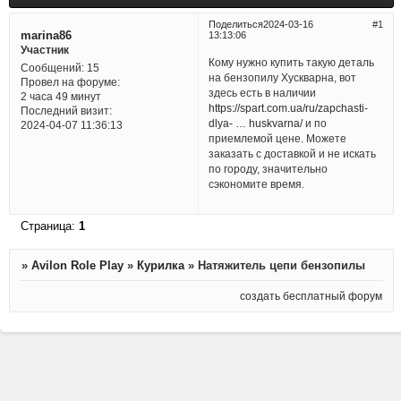
Поделиться
2024-03-16
1
marina86
13:13:06
Участник
Кому нужно купить такую деталь
Сообщений:
15
на бензопилу Хускварна, вот
Провел на форуме:
здесь есть в наличии
2 часа 49 минут
https://spart.com.ua/ru/zapchasti-
Последний визит:
dlya- … huskvarna/
и по
2024-04-07 11:36:13
приемлемой цене. Можете
заказать с доставкой и не искать
по городу, значительно
сэкономите время.
Страница:
1
»
Avilon Role Play
»
Курилка
»
Натяжитель цепи бензопилы
создать бесплатный форум