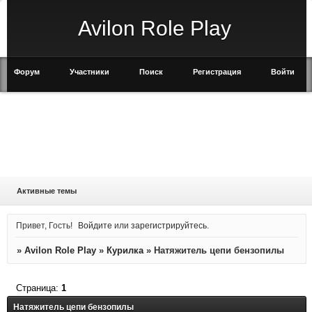
Avilon Role Play
Форум
Участники
Поиск
Регистрация
Войти
Активные темы
Привет, Гость!
Войдите
или
зарегистрируйтесь
.
»
Avilon Role Play
»
Курилка
»
Натяжитель цепи бензопилы
Страница:
1
Натяжитель цепи бензопилы