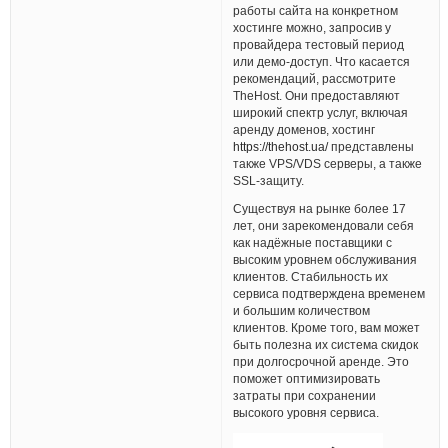
работы сайта на конкретном
хостинге можно, запросив у
провайдера тестовый период
или демо-доступ. Что касается
рекомендаций, рассмотрите
TheHost. Они предоставляют
широкий спектр услуг, включая
аренду доменов, хостинг
https://thehost.ua/
представлены
также VPS/VDS серверы, а также
SSL-защиту.
Существуя на рынке более 17
лет, они зарекомендовали себя
как надёжные поставщики с
высоким уровнем обслуживания
клиентов. Стабильность их
сервиса подтверждена временем
и большим количеством
клиентов. Кроме того, вам может
быть полезна их система скидок
при долгосрочной аренде. Это
поможет оптимизировать
затраты при сохранении
высокого уровня сервиса.