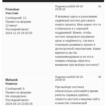
Поделиться
2024-04-24
1
Friendser
23:00:18
Участник
Я впервые здесь и разыскиваю
Сообщений:
13
надёжный хостинг для своего
Провел на форуме:
нового проекта. Мне нужно что-то
12 минут
стабильное и с хорошей
Последний визит:
поддержкой. Важно, чтобы
2024-11-25 19:32:55
хостинг предлагал разумные
цены и надёжность, так как я
планирую развивать проект в
долгосрочной перспективе. Какие
варианты вы бы
порекомендовали и на что в
первую очередь обратить
внимание при выборе хостинга?
Поделиться
2024-04-24
2
Mehanik
23:00:33
Новичок
При выборе хостинга
Сообщений:
6
обязательно учитывайте время
Провел на форуме:
работы сервера (uptime),
Не определено
скорость доступа к вашему сайту
Последний визит:
и качество технической
2024-04-24 23:00:35