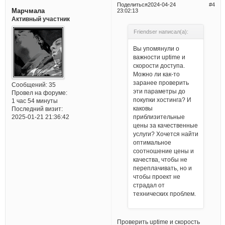
Поделиться
2024-04-24
4
Марчмала
23:02:13
Активный участник
Friendser написал(а):
Вы упомянули о
важности uptime и
скорости доступа.
Можно ли как-то
заранее проверить
Сообщений:
35
эти параметры до
Провел на форуме:
покупки хостинга? И
1 час 54 минуты
каковы
Последний визит:
приблизительные
2025-01-21 21:36:42
цены за качественные
услуги? Хочется найти
оптимальное
соотношение цены и
качества, чтобы не
переплачивать, но и
чтобы проект не
страдал от
технических проблем.
Проверить uptime и скорость