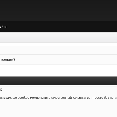
ойти
й кальян?
32
ос к вам, где вообще можно купить качественный кальян, я вот просто без пон