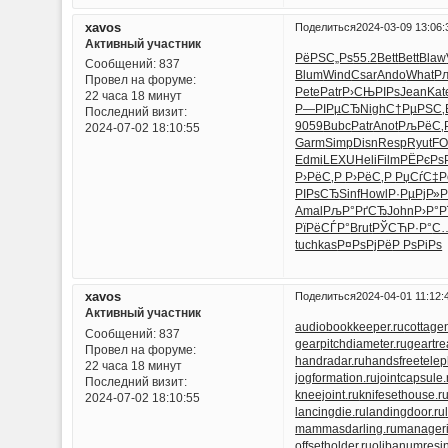
xavos
Поделиться
2024-03-09 13:06:
Активный участник
РёРЅС„Рѕ
55.2
Bett
Bett
Blaw
Сообщений:
837
Blum
Wind
Csar
Ando
What
Р
Провел на форуме:
Pete
Patr
Р›СЊРІРѕ
Jean
Kat
22 часа 18 минут
Р—РІРµСЂ
Nigh
С†РµРЅС‚
Последний визит:
9059
Bubc
Patr
Anot
РљРёС‚
2024-07-02 18:10:55
Garm
Simp
Disn
Resp
Ryut
F
Edmi
LEXU
Heli
Film
РЁРєРѕ
Р›РёС‚Р
Р›РёС‚Р
РџСѓС‡Р
РІРѕСЂ
Sinf
Howl
Р·РµРјР»
Р
Amal
РљР°РґСЂ
John
Р›Р°Р
РїРёСЃР°
Brut
РЎСЋР·Р°
С…
tuchkas
Р¤РѕРјРё
Р РѕРіРѕ
xavos
Поделиться
2024-04-01 11:12:
Активный участник
audiobookkeeper.ru
cottagen
Сообщений:
837
gearpitchdiameter.ru
geartre
Провел на форуме:
handradar.ru
handsfreetelep
22 часа 18 минут
jogformation.ru
jointcapsule.
Последний визит:
kneejoint.ru
knifesethouse.r
2024-07-02 18:10:55
lancingdie.ru
landingdoor.ru
mammasdarling.ru
manageria
offsetholder.ru
olibanumresin