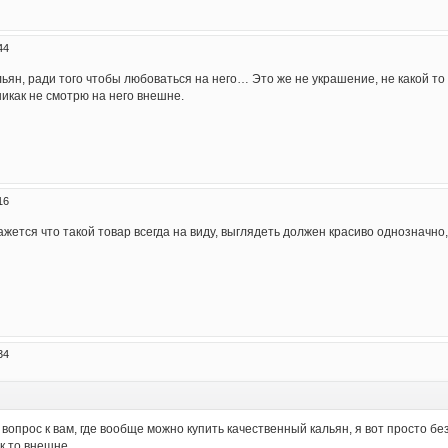
44
ьян, ради того чтобы любоваться на него… Это же не украшение, не какой то
никак не смотрю на него внешне.
16
кажется что такой товар всегда на виду, выглядеть должен красиво однозначно
34
 вопрос к вам, где вообще можно купить качественный кальян, я вот просто б
к то внешне.