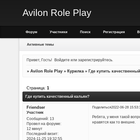
Avilon Role Play
Форум
Участники
Поиск
Регистрация
В
Активные темы
Привет, Гость!
Войдите
или
зарегистрируйтесь
.
»
Avilon Role Play
»
Курилка
»
Где купить качественны
Страница:
1
Где купить качественный кальян?
Friendser
Поделиться
2022-06-28 15:53:
Участник
Ребята, у меня такой вопр
Сообщений:
13
нравятся как то внешне.
Провел на форуме:
12 минут
Последний визит:
2024-11-25 19:32:55