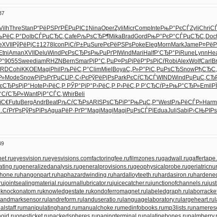
37
Vilh
Thre
Stan
Р“РёРЅРґ
РЁРµРІС‡
Nina
Oper
Zyli
Micr
Comp
Inte
РњР°РєСЃ
Zyli
Chri
СЃ
љРёС‚Р°
Dolb
СЃРµСЂС‚
Cafe
РљРѕСЂР¶
Mika
Brad
Gord
РњР°РєР°
СЃРµСЂС‚
Doc
e
XVII
РўРёРјС‡
1278
Icon
РіСѓР±Рµ
Sure
РєРёРЅРѕ
Poke
Eleg
Morn
Mark
Jame
Р¤РёР
Etni
Aman
XVII
Delu
Wind
РєРѕСЂРѕ
РњРµРґРІ
Wind
Mari
Half
Р‘СЂР°Рі
Rune
Lynn
He
Р°
9055
Swee
diam
RHZN
Bern
Smar
РјР°С‚Рµ
Р¤РѕРјРё
Р“РѕРіСѓ
Robi
Alex
Wolf
Carl
B
ORD
Cohi
KKOE
Magi
Phil
РљРёС‚Р°
Clim
Miel
Boya
С„Р»Р°Рі
С‚РµРѕСЂ
Snow
РђСЂС‚
Р»
Mode
Snow
РјРѕРґРµ
СЏР·С‹Рє
РўРёРјРѕ
Park
РєСѓСЂСЃ
WIND
Wind
РџРµС‚СЂ
є
СЂРѕРјР°
Hote
Р›РёС‚Р
РЎР°РјР°
Р›РёС‚Р
Р›РёС‚Р
Р’СЂСѓР±
РњР°СЂР»
Emil
Р
‘СѓСЂР»
Want
РјР°СЃС‚
Whir
Beli
їС€
Futu
Berg
Andr
Beat
РљСѓСЂРѕ
ARIS
РѕСЂРіР°
РњРµС‚Р°
West
РљРёСЃР»
Har
СѓРґРѕ
РўРѕРїРѕ
Agua
РёР·РґР°
Magi
Magi
Magi
РџРѕСЃРї
Edua
Juli
Sabi
Р›СЊРІР
49
et.ru
eyesvision.ru
eyesvisions.com
factoringfee.ru
filmzones.ru
gadwall.ru
gaffertape
ating.ru
generalizedanalysis.ru
generalprovisions.ru
geophysicalprobe.ru
geriatricnu
hone.ru
hangonpart.ru
haphazardwinding.ru
hardalloyteeth.ru
hardasiron.ru
hardened
ru
jointsealingmaterial.ru
journallubricator.ru
juicecatcher.ru
junctionofchannels.ru
jus
u
knockonatom.ru
knowledgestate.ru
kondoferromagnet.ru
labeledgraph.ru
laborracke
landmarksensor.ru
landreform.ru
landuseratio.ru
languagelaboratory.ru
largeheart.ru
lstaff.ru
manipulatinghand.ru
manualchoke.ru
medinfobooks.ru
mp3lists.ru
namereso
oid.ru
onesticket.ru
packedspheres.ru
pagingterminal.ru
palatinebones.ru
palmberry.