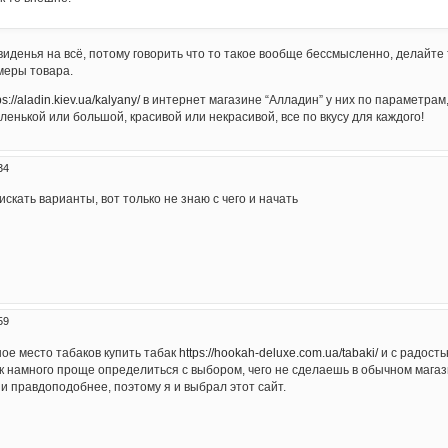
виденья на всё, потому говорить что то такое вообще бессмысленно, делайте 
меры товара.
ps://aladin.kiev.ua/kalyany/
в интернет магазине “Алладин” у них по параметрам
ленькой или большой, красивой или некрасивой, все по вкусу для каждого!
34
скать варианты, вот только не знаю с чего и начать
59
ое место табаков купить табак
https://hookah-deluxe.com.ua/tabaki/
и с радость
ак намного проще определиться с выбором, чего не сделаешь в обычном магаз
и правдоподобнее, поэтому я и выбрал этот сайт.