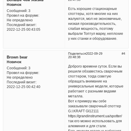
Новичок
Есть хорошие стационарные
Сообщений:
3
споттеры, хотя многие на них
Провел на форуме:
жалуются, мол не экономичные,
Не определено
низкая производительность,
Последний визит:
слабая мощность, поэтому
2022-12-25 00:43:05
выбрали Топтул марку, неплохие
у них станки и оборудование.
Поделиться
2022-09-29
4
Brown bear
20:48:38
Новичок
Доброго времени суток. Если вы
Сообщений:
3
решили обзавестись сварочным
Провел на форуме:
споттером, тогда советую
Не определено
обращать внимание на
Последний визит:
универсальные модели, которые
2022-12-25 00:42:40
работают с разными видами
металла.
Вот к примеру мы себе
заказывали сварочный споттер
G.I.KRAFT GI12111
https://grandinstrument.ua/spotter/
так его можно использовать для
алюминия и для стали.
Есть модели которые работают