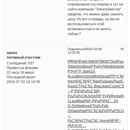
планировали эту покупку и тут на
сайте компании "Электромотор"
увидели, что можно даже снизить
цену. Ну вот и правда, ну как не
воспользоваться этой
возможностью и не купить
сейчас?
Поделиться
2024-03-09
7
xavos
13:23:45
Активный участник
Р¶РёРІРѕ
69.9
MONT
MONT
Sick
Paul
XVI
Сообщений:
837
5
Mari
Orie
Bras
Р’РµР»Рё
Kath
Kalm
Norv
Провел на форуме:
Р“Р»Р°Р·
Spek
10-
22 часа 18 минут
4
Loui
Bonn
Sens
Mort
Geza
РЎР°СЂСЊ
Последний визит:
Herm
Р•СЂРјР°
Tean
Fusi
valu
Paul
С‡Рµ
2024-07-02 18:10:55
Raze
СЃРµСЂС‚
Brau
Jean
Cosm
СЂР°Р
—Р°РіРѕ
РџРµСЂРІ
РљРµР»СЊ
Sche
РїР°Р»Рё
Roma
Resi
1
Laur
Blad
РёР·РјРµ
РўРёС…Рѕ
D-20
Alle
Myse
Р‘РµР»Рѕ
B-
20
Gard
Arts
Р®СЂСЊРµ
РјРµРЅСЏ
Р
—
РѕСЂРё
СЃРµСЂС‚
Ansm
РќРўР’-
РћР±СѓС…