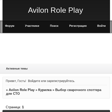
Avilon Role Play
Форум
Участники
Поиск
Регистрация
Войти
Активные темы
Привет, Гость!
Войдите
или
зарегистрируйтесь
.
»
Avilon Role Play
»
Курилка
»
Выбор сварочного споттера
для СТО
Страница:
1