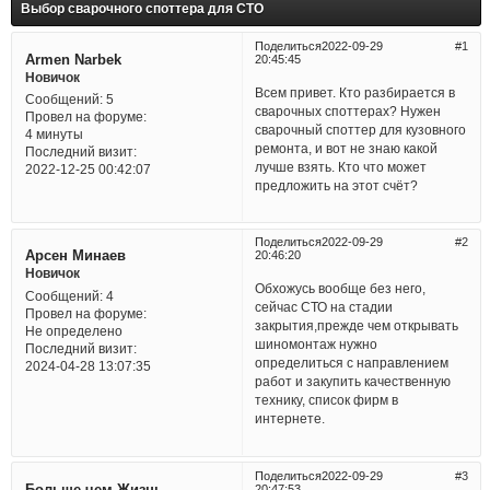
Выбор сварочного споттера для СТО
Поделиться
2022-09-29
1
Armen Narbek
20:45:45
Новичок
Всем привет. Кто разбирается в
Сообщений:
5
сварочных споттерах? Нужен
Провел на форуме:
сварочный споттер для кузовного
4 минуты
ремонта, и вот не знаю какой
Последний визит:
лучше взять. Кто что может
2022-12-25 00:42:07
предложить на этот счёт?
Поделиться
2022-09-29
2
Арсен Минаев
20:46:20
Новичок
Обхожусь вообще без него,
Сообщений:
4
сейчас СТО на стадии
Провел на форуме:
закрытия,прежде чем открывать
Не определено
шиномонтаж нужно
Последний визит:
определиться с направлением
2024-04-28 13:07:35
работ и закупить качественную
технику, список фирм в
интернете.
Поделиться
2022-09-29
3
Больше чем Жизнь
20:47:53