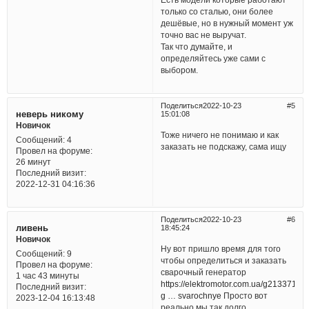
только со сталью, они более
дешёвые, но в нужный момент уж
точно вас не выручат.
Так что думайте, и
определяйтесь уже сами с
выбором.
Поделиться
2022-10-23
5
неверь никому
15:01:08
Новичок
Тоже ничего не понимаю и как
Сообщений:
4
заказать не подскажу, сама ищу
Провел на форуме:
26 минут
Последний визит:
2022-12-31 04:16:36
Поделиться
2022-10-23
6
ливень
18:45:24
Новичок
Ну вот пришло время для того
Сообщений:
9
чтобы определиться и заказать
Провел на форуме:
сварочный генератор
1 час 43 минуты
https://elektromotor.com.ua/g21337117-
Последний визит:
g … svarochnye
Просто вот
2023-12-04 16:13:48
реально мы так долго