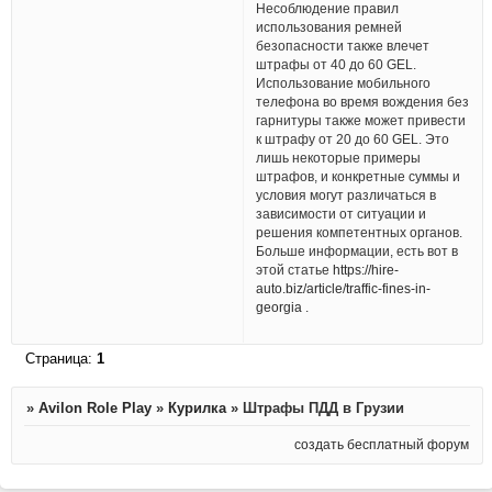
Несоблюдение правил
использования ремней
безопасности также влечет
штрафы от 40 до 60 GEL.
Использование мобильного
телефона во время вождения без
гарнитуры также может привести
к штрафу от 20 до 60 GEL. Это
лишь некоторые примеры
штрафов, и конкретные суммы и
условия могут различаться в
зависимости от ситуации и
решения компетентных органов.
Больше информации, есть вот в
этой статье
https://hire-
auto.biz/article/traffic-fines-in-
georgia
.
Страница:
1
»
Avilon Role Play
»
Курилка
»
Штрафы ПДД в Грузии
создать бесплатный форум