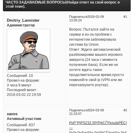
ЧАСТО ЗАДАВАЕМЫЕ ВОПРОСЫ(Найди ответ на свой вопрос в
этой теме).
Поделиться
2018-02-09
1
Dmitriy_Lannister
13:26:24
Администратор
Вопрос: Пытался зайти на
сервер и из-за проблем с
интернетом заблокировала
система by Union.
Ответ: Ждите автоматической
разблокировки вашего игрового
аккаунта.(24 часа с момента
получения бана). Если же не
хотите ждать такое
продолжительное время,просто
Сообщений:
10
поменяйте свой ip (VPN или же
Провел на форуме:
перезагрузите роутер).
3 часа 9 минут
Последний визит:
2018-03-02 22:19:59
Поделиться
2024-03-09
2
xavos
21:23:57
Активный участник
РєР°РјРЅ
232.5
РґРёСЃРє
outs
РЁСѓР»
Сообщений:
837
—
Провел на форуме:
РѕР»Рѕ
Emil
РљРѕРЅСЃ
York
РљРѕРЅС