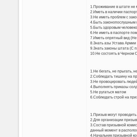
1.Проживание в штате не м
2.Иметь в наличии паспор
3.Не иметь проблем с зак
4.Быть законопослушным 
5.Быть здоровым человеко
6.Не иметь в паспорте по
7.Иметь опрятный вид (Не
8.Знать азы Устава Армии
9.Знать законы штата (С 
10.Не состоять в Черном 
---=== Обя
1.Не бегать, не прыгать, н
2.Соблюдать тишину на при
3.Не провоцировать людей
4.Выполнять приказы солд
5.Не ругаться матом
6.Соблюдать строй на при
---=== Прим
1.Призыв могут проводить
2.Для организации призыв
3.Состав призывной комис
данный момент в располо
4.Начальник призывной ко