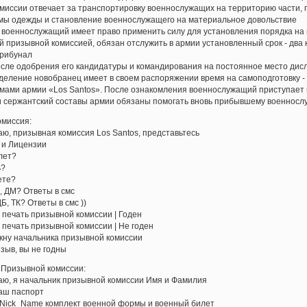
миссии отвечает за транспортировку военнослужащих на территорию части, 
мы одежды и становление военнослужащего на материальное довольствие
 военнослужащий имеет право применить силу для установления порядка на
 призывной комиссией, обязан отслужить в армии установленный срок - два
трибунал
осле одобрения его кандидатуры и командирования на постоянное место дисл
еление новобранец имеет в своем распоряжении время на самоподготовку - 
ами армии «Los Santos». После ознакомления военнослужащий приступает 
 сержантский составы армии обязаны помогать вновь прибывшему военнослу
ссия:
аю, призывная комиссия Los Santos, представьтесь
 и Лицензии
лет?
ь?
ете?
, ДМ? Ответы в смс
ДБ, ТК? Ответы в смс ))
 печать призывной комиссии | Годен
 печать призывной комиссии | Не годен
окну начальника призывной комиссии
зыв, вы не годны
вной комиссии:
аю, я начальник призывной комиссии Имя и Фамилия
ваш паспорт
л Nick_Name комплект военной формы и военный билет