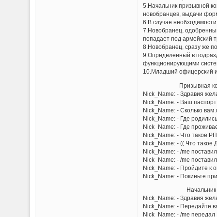
5.Начальник призывной ко
новобранцев, выдачи фор
6.В случае необходимости
7.Новобранец, одобренный
попадает под армейский 
8.Новобранец, сразу же п
9.Определенный в подразд
функционирующими систем
10.Младший офицерский и
Призывная коми
Nick_Name: - Здравия жел
Nick_Name: - Ваш паспорт
Nick_Name: - Сколько вам 
Nick_Name: - Где родилис
Nick_Name: - Где прожива
Nick_Name: - Что такое РП
Nick_Name: - (( Что такое 
Nick_Name: - /me поставил
Nick_Name: - /me поставил
Nick_Name: - Пройдите к 
Nick_Name: - Покиньте при
Начальник Призы
Nick_Name: - Здравия жел
Nick_Name: - Передайте 
Nick_Name: - /me переда