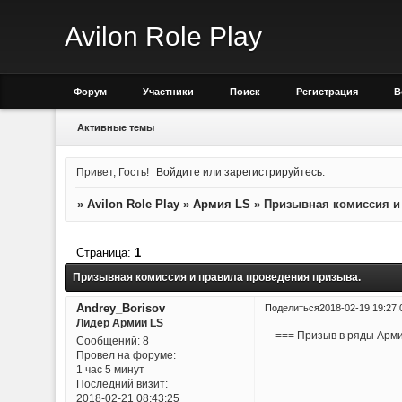
Avilon Role Play
Форум
Участники
Поиск
Регистрация
В
Активные темы
Привет, Гость!
Войдите
или
зарегистрируйтесь
.
»
Avilon Role Play
»
Армия LS
»
Призывная комиссия и
Страница:
1
Призывная комиссия и правила проведения призыва.
Andrey_Borisov
Поделиться
2018-02-19 19:27:
Лидер Армии LS
---=== Призыв в ряды Арм
Сообщений:
8
Провел на форуме:
---=== Призыв в 
1 час 5 минут
Последний визит:
---=== Критерии 
2018-02-21 08:43:25