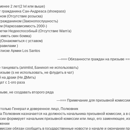
енее 2 лет(2 lvl или выше)
т гражданина Сан-Андреаса (showpass)
оном (Отсутствие розыска)
гражданином (Законопослушность)
м (Наркозависимость 2000-)
метки Недееспособный (Отсутствие Warn'a)
 иметь скин бомжа)
 (Ознакомиться с уставом)
правилами )
Списке Армии Los Santos
занности граждан на призыве ===-
е танцевать (animlist, Банихоп не использовать)
зыве (s не использовать, не флудить в чат)
 на драки (Не ДМить)
ат с 1-ого раза
зыве, не создавать второго ряда
ечание для призывной комиссии ===
 только Генерал и доверенное лицо, Полковник
а Полковник назначается на должность начальника призывной комиссии, а в 
сии формирует начальник призывной комиссии или лицо, его заменяющее, из
жении
миссии обязан сообщить в государственные новости о начале и окончании пр