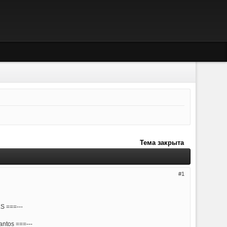
Тема закрыта
1
==---
 ===---