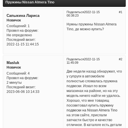
Пружины Nissan Almera Tino
Поделиться
2022-11-15
1
Сапыкина Лариса
00:38:23
Новичок
Нужны пружины Nissan Almera
Сообщений:
1
Tino, де можно купить?
Провел на форуме:
Не определено
Последний визит:
2022-11-15 11:44:15
Поделиться
2022-11-15
2
Masluk
11:45:09
Новичок
Две недели назад обнаружил, что
Сообщений:
4
у супруги в автомобиле
Провел на форуме:
полностью сломалась пружина
2 минуты
подвески. Искал по всем
Последний визит:
магазинах на районе, но на эту
2023-06-06 10:14:33
модель ничего найти не удалось.
Хорошо, что мне товарищ
посоветовал купить
пружину
подвески на Nissan Almera Tino
на этом сайте, прислали
запчасти быстро и качество
отличное. В каталоге есть детали