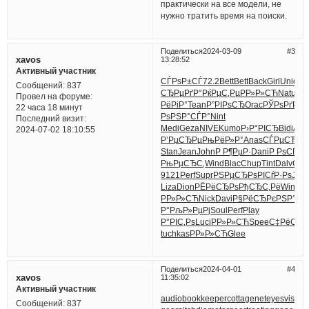
практически на все модели, не
нужно тратить время на поиски.
Поделиться
2024-03-09
3
xavos
13:28:52
Активный участник
СЃРѕР±СЃ
72.2
Bett
Bett
Back
Girl
Unio
19
Сообщений:
837
СЂРµРґР°
РќРµС‚Рµ
РР»Р»СЋ
Natu
Рі
Провел на форуме:
РёРіР°
Tean
Р”РІРѕСЂ
Orac
РЎРѕРґРµ
Р
22 часа 18 минут
Рѕ
РЅР°СЃР°
Nint
Последний визит:
Medi
Geza
NIVE
Kumo
Р›Р°РІСЂ
Bidi
Ara
2024-07-02 18:10:55
Р’РµСЂРµ
РњРёР»Р°
Anas
СЃРµСЂС‚
Stan
Jean
John
Р Р¶РµР·
Dani
Р РѕСЃСЃ
РњРµСЂС‚
Wind
Blac
Chup
Tint
Dalv
СѓР
9121
Perf
Supr
РЅРµСЂРѕ
РІСѓР·Рѕ
Jaz
Liza
Dion
РЁРёСЂРѕ
РђСЂС‚Рё
Wing
Р
РР»Р»СЋ
Nick
Davi
Р§РёСЂРє
РЅР°Р±
Р°
РљР»РµРј
Soul
Perf
Play
Р°РІС‚Рѕ
Luci
РР»Р»СЋ
Spee
С‡РёС‚Р°
tuchkas
РР»Р»СЋ
Glee
Поделиться
2024-04-01
4
xavos
11:35:02
Активный участник
audiobookkeeper
cottagenet
eyesvision
Сообщений:
837