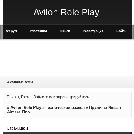
Avilon Role Play
Форум
Участники
Поиск
Регистрация
Войти
Активные темы
Привет, Гость!
Войдите
или
зарегистрируйтесь
.
»
Avilon Role Play
»
Технический раздел
»
Пружины Nissan
Almera Tino
Страница:
1