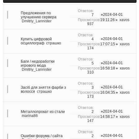
Предложения по
2024-04-01
7
улучшению сервера
19:11:26
xavos
Dmitriy_Lannister
937
2024-04-01
4
Купить цифровой
осциллограф
страшко
17:07:15
xavos
174
Баги / недоработки
2024-04-01
5
игрового мода
16:58:18
xavos
Dmitriy_Lannister
310
2024-04-01
3
Засіб для зняття фарби з
волосся
страшко
16:04:35
xavos
173
2024-04-01
2
Металлопрокат из стали
marina86
14:58:17
xavos
147
2024-04-01
2
Ошибки форума / сайта