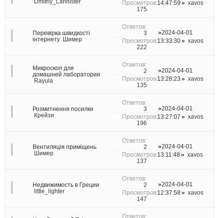
Dmitriy_Lannister
14:47:59
xavos
175
2024-04-01
3
Перевірка швидкості
інтернету
Шимер
13:33:30
xavos
222
Микроскоп для
2024-04-01
2
домашней лаборатории
13:28:23
xavos
Rayula
135
2024-04-01
3
Розмитнення посилки
Крейзи
13:27:07
xavos
196
2024-04-01
2
Вентиляція приміщень
Шимер
13:11:48
xavos
137
2024-04-01
2
Недвижимость в Греции
little_lighter
12:37:58
xavos
147