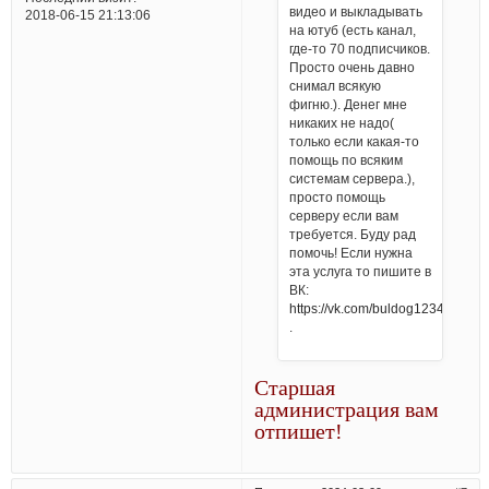
видео и выкладывать
2018-06-15 21:13:06
на ютуб (есть канал,
где-то 70 подписчиков.
Просто очень давно
снимал всякую
фигню.). Денег мне
никаких не надо(
только если какая-то
помощь по всяким
системам сервера.),
просто помощь
серверу если вам
требуется. Буду рад
помочь! Если нужна
эта услуга то пишите в
ВК:
https://vk.com/buldog123456
.
Старшая
администрация вам
отпишет!