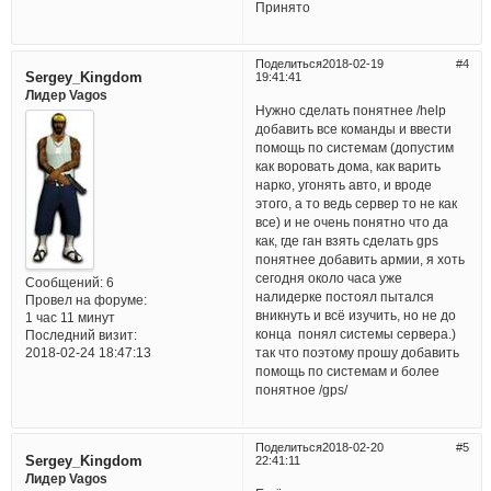
Принято
Поделиться
2018-02-19
4
Sergey_Kingdom
19:41:41
Лидер Vagos
Нужно сделать понятнее /help
добавить все команды и ввести
помощь по системам (допустим
как воровать дома, как варить
нарко, угонять авто, и вроде
этого, а то ведь сервер то не как
все) и не очень понятно что да
как, где ган взять сделать gps
понятнее добавить армии, я хоть
сегодня около часа уже
Сообщений:
6
налидерке постоял пытался
Провел на форуме:
вникнуть и всё изучить, но не до
1 час 11 минут
конца понял системы сервера.)
Последний визит:
2018-02-24 18:47:13
так что поэтому прошу добавить
помощь по системам и более
понятное /gps/
Поделиться
2018-02-20
5
Sergey_Kingdom
22:41:11
Лидер Vagos