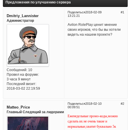
Предложения по улучшению сервера
Поделиться
2018-02-09
1
Dmitriy_Lannister
13:21:21
Администратор
Avilon RolePlay ценит мнение
своих игроков, что бы вы хотели
видеть на нашем проекте?
Сообщений:
10
Провел на форуме:
3 часа 9 минут
Последний визит:
2018-03-02 22:19:59
Поделиться
2018-02-10
2
Matteo_Price
00:09:51
Главный Следящий за лидерами
Еженедельные промо-коды,можно
сделать их не очень такие и
нормальные,хватит буквально 5к