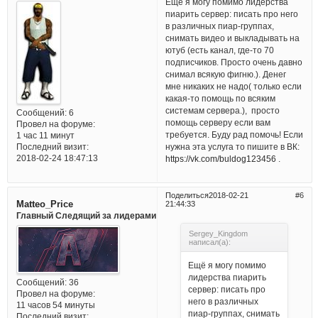
Ещё я могу помимо лидерства
пиарить сервер: писать про него
в различных пиар-группах,
снимать видео и выкладывать на
ютуб (есть канал, где-то 70
подписчиков. Просто очень давно
снимал всякую фигню.). Денег
мне никаких не надо( только если
какая-то помощь по всяким
системам сервера.), просто
Сообщений:
6
помощь серверу если вам
Провел на форуме:
требуется. Буду рад помочь! Если
1 час 11 минут
нужна эта услуга то пишите в ВК:
Последний визит:
2018-02-24 18:47:13
https://vk.com/buldog123456
.
Поделиться
2018-02-21
6
Matteo_Price
21:44:33
Главный Следящий за лидерами
Sergey_Kingdom
написал(а):
Ещё я могу помимо
лидерства пиарить
Сообщений:
36
сервер: писать про
Провел на форуме:
него в различных
11 часов 54 минуты
пиар-группах, снимать
Последний визит: