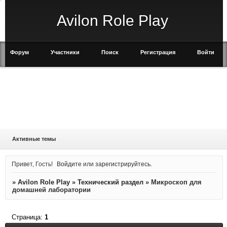
Avilon Role Play
Форум
Участники
Поиск
Регистрация
Войти
Активные темы
Привет, Гость!
Войдите
или
зарегистрируйтесь
.
»
Avilon Role Play
»
Технический раздел
»
Микроскоп для
домашней лаборатории
Страница:
1