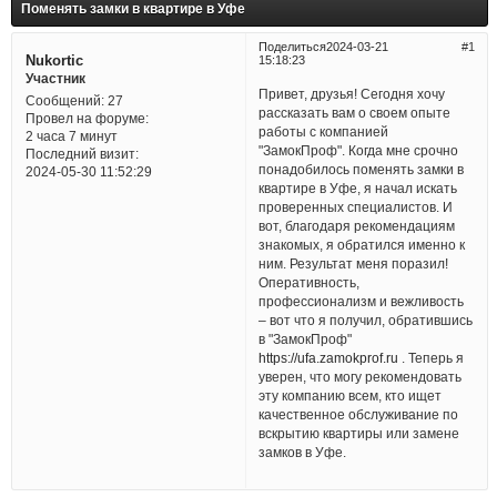
Поменять замки в квартире в Уфе
Поделиться
2024-03-21
1
Nukortic
15:18:23
Участник
Привет, друзья! Сегодня хочу
Сообщений:
27
рассказать вам о своем опыте
Провел на форуме:
работы с компанией
2 часа 7 минут
"ЗамокПроф". Когда мне срочно
Последний визит:
понадобилось поменять замки в
2024-05-30 11:52:29
квартире в Уфе, я начал искать
проверенных специалистов. И
вот, благодаря рекомендациям
знакомых, я обратился именно к
ним. Результат меня поразил!
Оперативность,
профессионализм и вежливость
– вот что я получил, обратившись
в "ЗамокПроф"
https://ufa.zamokprof.ru
. Теперь я
уверен, что могу рекомендовать
эту компанию всем, кто ищет
качественное обслуживание по
вскрытию квартиры или замене
замков в Уфе.