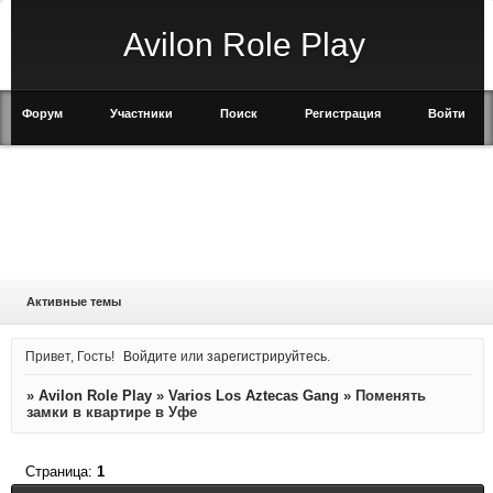
Avilon Role Play
Форум
Участники
Поиск
Регистрация
Войти
Активные темы
Привет, Гость!
Войдите
или
зарегистрируйтесь
.
»
Avilon Role Play
»
Varios Los Aztecas Gang
»
Поменять
замки в квартире в Уфе
Страница:
1